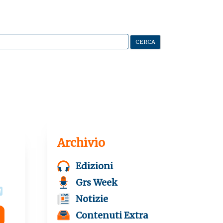
Archivio
Edizioni
Grs Week
T
Notizie
e
l
Contenuti Extra
e