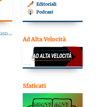
g
Editoriali
r
a
Podcast
m
re
7/2025
→
Ad Alta Velocità
e
Sfaticati