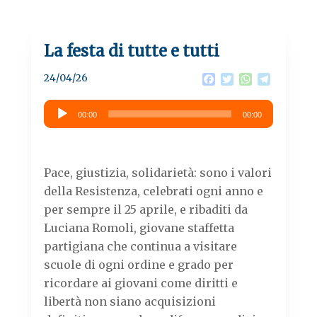
La festa di tutte e tutti
24/04/26
F
T
W
T
a
w
h
e
c
i
a
l
Audio
00:00
e
t
00:00
t
e
Player
b
t
s
g
o
e
A
r
o
r
p
a
k
p
m
Pace, giustizia, solidarietà: sono i valori
della Resistenza, celebrati ogni anno e
per sempre il 25 aprile, e ribaditi da
Luciana Romoli, giovane staffetta
partigiana che continua a visitare
scuole di ogni ordine e grado per
ricordare ai giovani come diritti e
libertà non siano acquisizioni