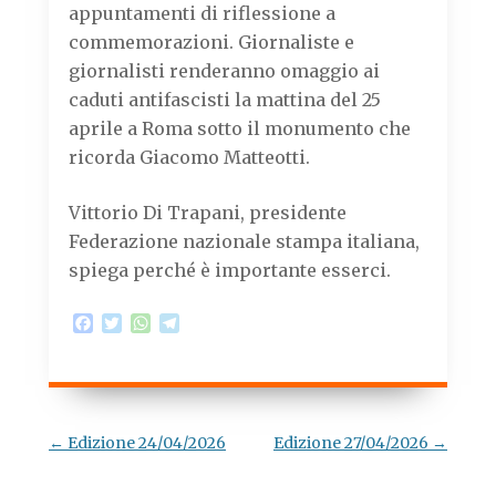
appuntamenti di riflessione a
commemorazioni. Giornaliste e
giornalisti renderanno omaggio ai
caduti antifascisti la mattina del 25
aprile a Roma sotto il monumento che
ricorda Giacomo Matteotti.
Vittorio Di Trapani, presidente
Federazione nazionale stampa italiana,
spiega perché è importante esserci.
F
T
W
T
a
w
h
e
c
i
a
l
e
t
t
e
b
t
s
g
o
e
A
r
o
r
p
a
Navigazione
←
Edizione 24/04/2026
Edizione 27/04/2026
→
k
p
m
articolo