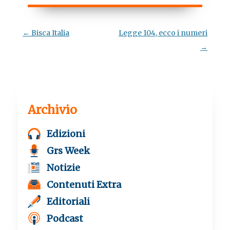
e
t
t
e
b
t
s
g
o
e
A
r
o
r
p
a
Navigazione
←
Bisca Italia
Legge 104, ecco i numeri
k
p
m
articolo
→
Archivio
Edizioni
Grs Week
Notizie
Contenuti Extra
Editoriali
Podcast