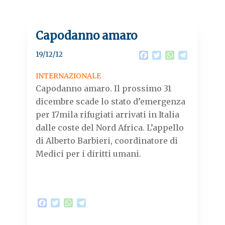
Capodanno amaro
19/12/12
F
T
W
T
a
w
h
e
c
i
a
l
INTERNAZIONALE
e
t
t
e
Capodanno amaro. Il prossimo 31
b
t
s
g
o
e
A
r
dicembre scade lo stato d’emergenza
o
r
p
a
per 17mila rifugiati arrivati in Italia
k
p
m
dalle coste del Nord Africa. L’appello
di Alberto Barbieri, coordinatore di
Medici per i diritti umani.
F
T
W
T
a
w
h
e
c
i
a
l