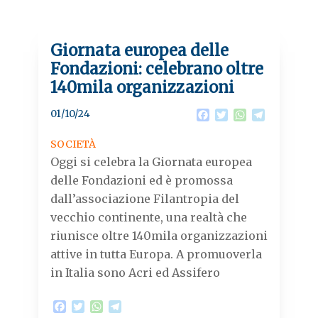
Giornata europea delle
Fondazioni: celebrano oltre
140mila organizzazioni
01/10/24
F
T
W
T
a
w
h
e
c
i
a
l
SOCIETÀ
e
t
t
e
Oggi si celebra la Giornata europea
b
t
s
g
o
e
A
r
delle Fondazioni ed è promossa
o
r
p
a
dall’associazione Filantropia del
k
p
m
vecchio continente, una realtà che
riunisce oltre 140mila organizzazioni
attive in tutta Europa. A promuoverla
in Italia sono Acri ed Assifero
F
T
W
T