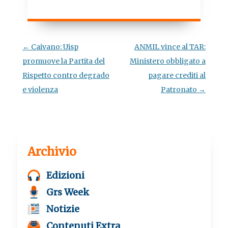
a
w
h
e
c
i
a
l
e
t
t
e
b
t
s
g
o
e
A
r
o
r
p
a
Navigazione
←
Caivano: Uisp
ANMIL vince al TAR:
k
p
m
articolo
promuove la Partita del
Ministero obbligato a
Rispetto contro degrado
pagare crediti al
e violenza
Patronato
→
Archivio
Edizioni
Grs Week
Notizie
Contenuti Extra