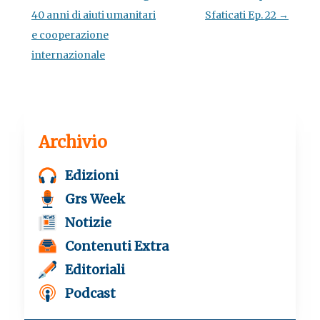
k
p
m
articolo
40 anni di aiuti umanitari
Sfaticati Ep. 22
→
e cooperazione
internazionale
Archivio
Edizioni
Grs Week
Notizie
Contenuti Extra
Editoriali
Podcast