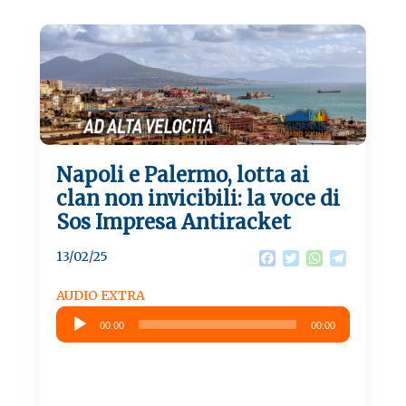
Napoli e Palermo, lotta ai
clan non invicibili: la voce di
Sos Impresa Antiracket
13/02/25
F
T
W
T
a
w
h
e
c
i
a
l
AUDIO EXTRA
e
t
t
e
Audio
b
t
s
g
00:00
00:00
Player
o
e
A
r
o
r
p
a
k
p
m