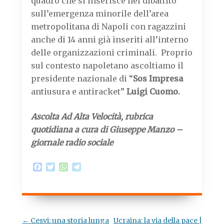
quadro che si inserisce nel dibattito
sull’emergenza minorile dell’area
metropolitana di Napoli con ragazzini
anche di 14 anni già inseriti all’interno
delle organizzazioni criminali. Proprio
sul contesto napoletano ascoltiamo il
presidente nazionale di “
Sos Impresa
antiusura e antiracket”
Luigi Cuomo.
Ascolta Ad Alta Velocità, rubrica
quotidiana a cura di Giuseppe Manzo –
giornale radio sociale
F
T
W
T
a
w
h
e
c
i
a
l
e
t
t
e
b
t
s
g
o
e
A
r
o
r
p
a
Navigazione
←
Cesvi: una storia lunga
Ucraina: la via della pace |