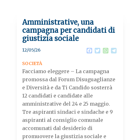
Amministrative, una
campagna per candidati di
giustizia sociale
12/05/26
F
T
W
T
a
w
h
e
c
i
a
l
SOCIETÀ
e
t
t
e
Facciamo eleggere – La campagna
b
t
s
g
o
e
A
r
promossa dal Forum Disuguaglianze
o
r
p
a
e Diversità e da Ti Candido sosterrà
k
p
m
12 candidati e candidate alle
amministrative del 24 e 25 maggio.
Tre aspiranti sindaci e sindache e 9
aspiranti al consiglio comunale
accomunati dal desiderio di
promuovere la giustizia sociale e