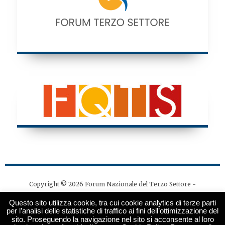
Copyright © 2026 Forum Nazionale del Terzo Settore -
Tutti i diritti riservati - Codice fiscale: 97141530580
Questo sito utilizza cookie, tra cui cookie analytics di terze parti
Direttore responsabile: Ivano Maiorella | Editore: Forum
per l’analisi delle statistiche di traffico ai fini dell’ottimizzazione del
sito. Proseguendo la navigazione nel sito si acconsente al loro
Nazionale del Terzo Settore, via degli Scialoja 3 - 00196