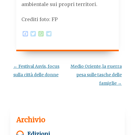
ambientale sui propri territori.
Crediti foto: FP
F
T
W
T
a
w
h
e
c
i
a
l
e
t
t
e
b
t
s
g
o
e
A
r
o
r
p
a
Navigazione
←
Festival Asvis, focus
Medio Oriente, la guerra
k
p
m
articolo
sulla città delle donne
pesa sulle tasche delle
famiglie
→
Archivio
Edizioni