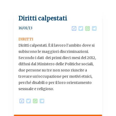
Diritti calpestati
16/01/13
F
T
W
T
a
w
h
e
c
i
a
l
DIRITTI
e
t
t
e
Diritti calpestati. È il lavoro l’ambito dove si
b
t
s
g
subiscono le maggiori discriminazioni.
o
e
A
r
o
r
p
a
Secondo i dati dei primi dieci mesi del 2012,
k
p
m
diffusi dal Ministero delle Politiche sociali,
due persone su tre non sono riuscite a
trovare un’occupazione per motivi etnici,
perché disabili o per il loro orientamento
sessuale e religioso.
F
T
W
T
a
w
h
e
c
i
a
l
e
t
t
e