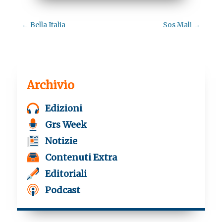
b
t
s
g
o
e
A
r
o
r
p
a
Navigazione
←
Bella Italia
Sos Mali
→
k
p
m
articolo
Archivio
Edizioni
Grs Week
Notizie
Contenuti Extra
Editoriali
Podcast