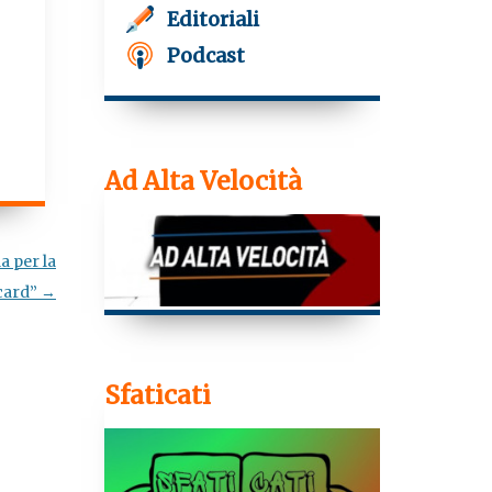
g
Editoriali
r
a
Podcast
m
Ad Alta Velocità
e
la per la
 card”
→
Sfaticati