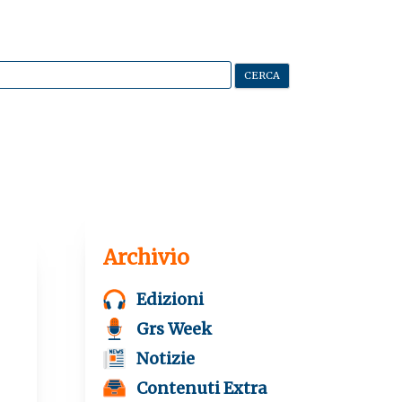
Archivio
Edizioni
Grs Week
T
Notizie
e
l
Contenuti Extra
e