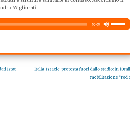
b
t
s
o
e
A
ndro Migliorati.
o
r
p
k
p
Usa
00:00
i
tasti
freccia
su/giù
per
aumentar
ati Istat
Italia-Israele, protesta fuori dallo stadio: in 10mi
o
mobilitazione “red
diminuire
il
volume.