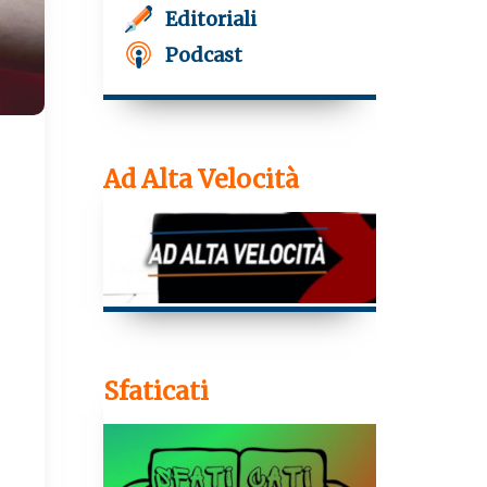
Editoriali
Podcast
Ad Alta Velocità
T
e
l
e
g
r
a
m
Sfaticati