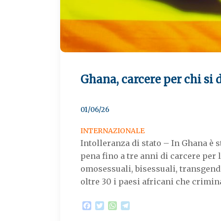
Ghana, carcere per chi si
01/06/26
INTERNAZIONALE
Intolleranza di stato – In Ghana è 
pena fino a tre anni di carcere per
omosessuali, bisessuali, transgende
oltre 30 i paesi africani che crimi
F
T
W
T
a
w
h
e