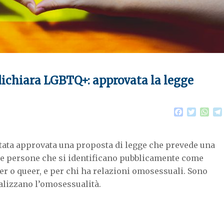
 dichiara LGBTQ+: approvata la legge
F
T
W
a
w
h
c
i
a
e
t
t
stata approvata una proposta di legge che prevede una
b
t
s
o
e
A
 le persone che si identificano pubblicamente come
o
r
p
r o queer, e per chi ha relazioni omosessuali. Sono
k
p
nalizzano l’omosessualità.