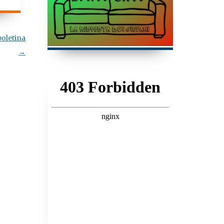
poletina
→