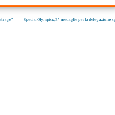
 strage”
Special Olympics, 24 medaglie per la delegazione s