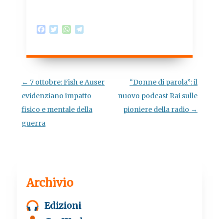
F
T
W
T
a
w
h
e
c
i
a
l
e
t
t
e
b
t
s
g
o
e
A
r
o
r
p
a
Navigazione
←
7 ottobre: Fish e Auser
“Donne di parola”: il
k
p
m
articolo
evidenziano impatto
nuovo podcast Rai sulle
fisico e mentale della
pioniere della radio
→
guerra
Archivio
Edizioni