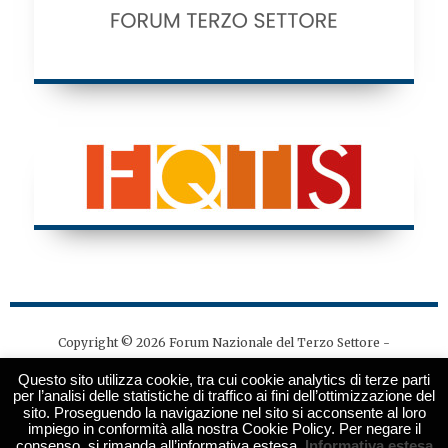
Copyright © 2026 Forum Nazionale del Terzo Settore -
Tutti i diritti riservati - Codice fiscale: 97141530580
Questo sito utilizza cookie, tra cui cookie analytics di terze parti
Direttore responsabile: Ivano Maiorella | Editore: Forum
per l’analisi delle statistiche di traffico ai fini dell’ottimizzazione del
sito. Proseguendo la navigazione nel sito si acconsente al loro
Nazionale del Terzo Settore, via degli Scialoja 3 - 00196
impiego in conformità alla nostra Cookie Policy. Per negare il
Roma
consenso, si rimanda all’informativa estesa.
Informativa estesa