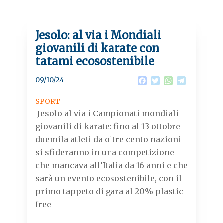
Jesolo: al via i Mondiali
giovanili di karate con
tatami ecosostenibile
09/10/24
F
T
W
T
a
w
h
e
c
i
a
l
SPORT
e
t
t
e
Jesolo al via i Campionati mondiali
b
t
s
g
o
e
A
r
giovanili di karate: fino al 13 ottobre
o
r
p
a
duemila atleti da oltre cento nazioni
k
p
m
si sfideranno in una competizione
che mancava all’Italia da 16 anni e che
sarà un evento ecosostenibile, con il
primo tappeto di gara al 20% plastic
free