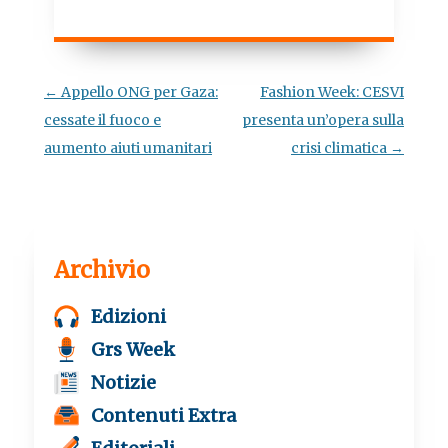
a
w
h
e
c
i
a
l
e
t
t
e
b
t
s
g
o
e
A
r
o
r
p
a
Navigazione
←
Appello ONG per Gaza:
Fashion Week: CESVI
k
p
m
articolo
cessate il fuoco e
presenta un’opera sulla
aumento aiuti umanitari
crisi climatica
→
Archivio
Edizioni
Grs Week
Notizie
Contenuti Extra