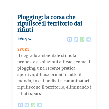
Plogging: la corsa che
ripulisce il territorio dai
rifiuti
19/02/24
F
T
W
T
a
w
h
e
c
i
a
l
SPORT
e
t
t
e
Il degrado ambientale stimola
b
t
s
g
o
e
A
r
proposte e soluzioni efficaci: come il
o
r
p
a
plogging, una recente pratica
k
p
m
sportiva, diffusa ormai in tutto il
mondo, in cui podisti e camminatori
ripuliscono il territorio, eliminando i
rifiuti sparsi.
F
T
W
T