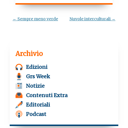
e
t
t
e
b
t
s
g
o
e
A
r
o
r
p
a
Navigazione
←
Sempre meno verde
Nuvole interculturali
→
k
p
m
articolo
Archivio
Edizioni
Grs Week
Notizie
Contenuti Extra
Editoriali
Podcast