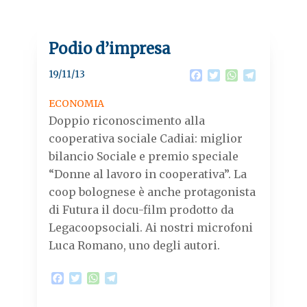
Podio d’impresa
19/11/13
F
T
W
T
a
w
h
e
c
i
a
l
ECONOMIA
e
t
t
e
Doppio riconoscimento alla
b
t
s
g
o
e
A
r
cooperativa sociale Cadiai: miglior
o
r
p
a
bilancio Sociale e premio speciale
k
p
m
“Donne al lavoro in cooperativa”. La
coop bolognese è anche protagonista
di Futura il docu-film prodotto da
Legacoopsociali. Ai nostri microfoni
Luca Romano, uno degli autori.
F
T
W
T
a
w
h
e
c
i
a
l