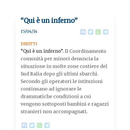
“Qui è un inferno”
15/04/14
F
T
W
T
a
w
h
e
c
i
a
l
DIRITTI
e
t
t
e
“Qui è un inferno”.
Il Coordinamento
b
t
s
g
o
e
A
r
comunità per minori denuncia la
o
r
p
a
situazione in molte zone costiere del
k
p
m
Sud Italia dopo gli ultimi sbarchi.
Secondo gli operatori le istituzioni
continuano ad ignorare le
drammatiche condizioni a cui
vengono sottoposti bambini e ragazzi
stranieri non accompagnati.
F
T
W
T