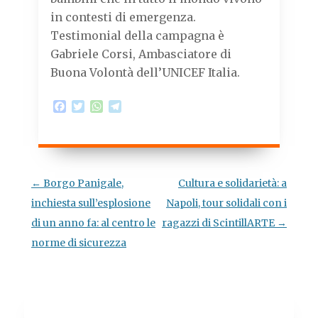
in contesti di emergenza.
Testimonial della campagna è
Gabriele Corsi, Ambasciatore di
Buona Volontà dell’UNICEF Italia.
F
T
W
T
a
w
h
e
c
i
a
l
e
t
t
e
b
t
s
g
o
e
A
r
o
r
p
a
Navigazione
←
Borgo Panigale,
Cultura e solidarietà: a
k
p
m
articolo
inchiesta sull’esplosione
Napoli, tour solidali con i
di un anno fa: al centro le
ragazzi di ScintillARTE
→
norme di sicurezza