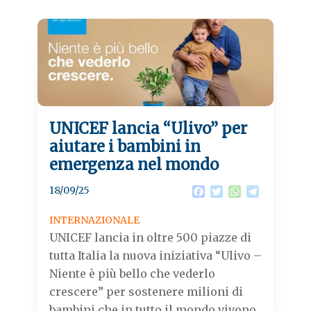
UNICEF lancia “Ulivo” per
aiutare i bambini in
emergenza nel mondo
18/09/25
F
T
W
T
a
w
h
e
c
i
a
l
INTERNAZIONALE
e
t
t
e
UNICEF lancia in oltre 500 piazze di
b
t
s
g
o
e
A
r
tutta Italia la nuova iniziativa “Ulivo –
o
r
p
a
Niente è più bello che vederlo
k
p
m
crescere” per sostenere milioni di
bambini che in tutto il mondo vivono