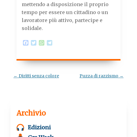
mettendo a disposizione il proprio
tempo per essere un cittadino o un
lavoratore più attivo, partecipe e
solidale.
F
T
W
T
a
w
h
e
c
i
a
l
e
t
t
e
b
t
s
g
o
e
A
r
o
r
p
a
Navigazione
←
Diritti senza colore
Puzza di razzismo
→
k
p
m
articolo
Archivio
Edizioni