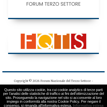
Copyright © 2026 Forum Nazionale del Terzo Settore -
Tutti i diritti riservati - Codice fiscale: 97141530580
Questo sito utilizza cookie, tra cui cookie analytics di terze parti
Direttore responsabile: Ivano Maiorella | Editore: Forum
per l’analisi delle statistiche di traffico ai fini dell’ottimizzazione del
sito. Proseguendo la navigazione nel sito si acconsente al loro
Nazionale del Terzo Settore, via degli Scialoja 3 - 00196
impiego in conformità alla nostra Cookie Policy. Per negare il
Roma
consenso, si rimanda all’informativa estesa.
Informativa estesa