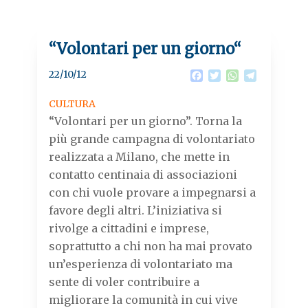
“Volontari per un giorno“
22/10/12
F
T
W
T
a
w
h
e
c
i
a
l
CULTURA
e
t
t
e
“Volontari per un giorno”. Torna la
b
t
s
g
o
e
A
r
più grande campagna di volontariato
o
r
p
a
realizzata a Milano, che mette in
k
p
m
contatto centinaia di associazioni
con chi vuole provare a impegnarsi a
favore degli altri. L’iniziativa si
rivolge a cittadini e imprese,
soprattutto a chi non ha mai provato
un’esperienza di volontariato ma
sente di voler contribuire a
migliorare la comunità in cui vive