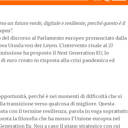
i
o
tasti
diminuir
freccia
il
un futuro verde, digitale e resiliente, perché questo è il
su/giù
volume.
opea”.
per
 del discorso al Parlamento europeo pronunciato dalla
aumenta
a Ursula von der Leyen. L’intervento risale al 27
o
diminuir
mmissione ha proposto il Next Generation EU, lo
il
 di euro creato in risposta alla crisi pandemica ed
volume.
pportunità, perché è nei momenti di difficoltà che si
lla transizione verso qualcosa di migliore. Questa
nota con il termine resilienza, parola in voga soprattutt
questa la filosofia che ha mosso l’Unione europea nel
t Generation Eu. Non a caso il piano strategico con cui