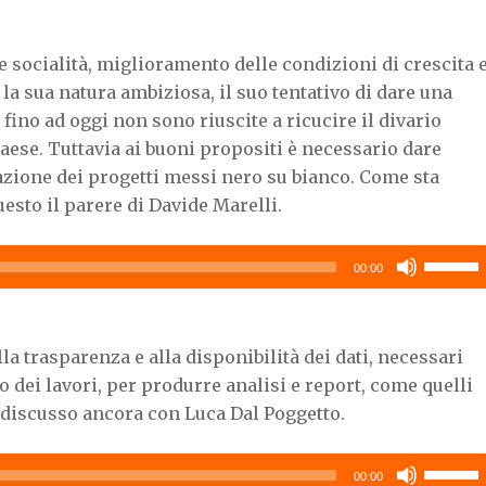
tasti
freccia
 e socialità, miglioramento delle condizioni di crescita 
su/giù
sì la sua natura ambiziosa, il suo tentativo di dare una
per
 fino ad oggi non sono riuscite a ricucire il divario
aumenta
ese. Tuttavia ai buoni propositi è necessario dare
o
diminuir
uazione dei progetti messi nero su bianco. Come sta
il
esto il parere di Davide Marelli.
volume.
Usa
00:00
i
tasti
freccia
alla trasparenza e alla disponibilità dei dati, necessari
su/giù
 dei lavori, per produrre analisi e report, come quelli
per
 discusso ancora con Luca Dal Poggetto.
aumenta
o
diminuir
Usa
00:00