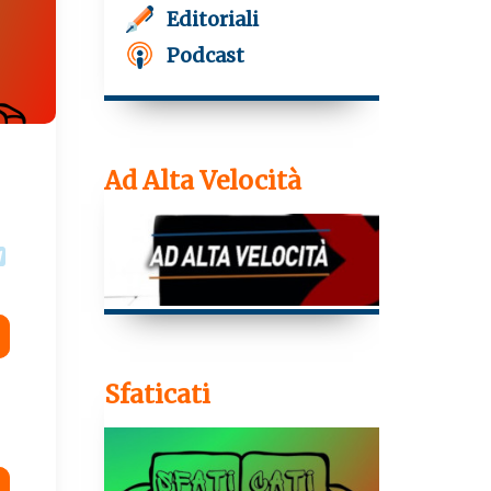
Editoriali
Podcast
Ad Alta Velocità
T
e
l
e
g
r
a
Sfaticati
m
re