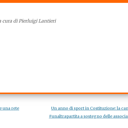
il
i
volume.
tasti
freccia
 cura di Pierluigi Lantieri
su/giù
per
aumenta
o
diminuir
il
volume.
e una rete
Un anno di sport in Costituzione: la 
#unaltrapartita a sostegno delle associ