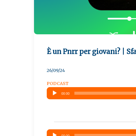
È un Pnrr per giovani? | Sfa
26/09/24
PODCAST
Audio
00:00
Player
Audio
00:00