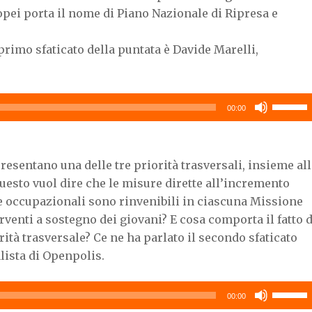
uropei porta il nome di Piano Nazionale di Ripresa e
 primo sfaticato della puntata è Davide Marelli,
Usa
00:00
i
tasti
freccia
resentano una delle tre priorità trasversali, insieme all
su/giù
uesto vuol dire che le misure dirette all’incremento
per
e occupazionali sono rinvenibili in ciascuna Missione
aumenta
erventi a sostegno dei giovani? E cosa comporta il fatto d
o
diminuir
ità trasversale? Ce ne ha parlato il secondo sfaticato
il
lista di Openpolis.
volume.
Usa
00:00
i