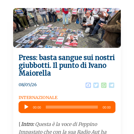
Press: basta sangue sui nostri
giubbotti. Il punto di Ivano
Maiorella
08/05/26
F
T
W
T
a
w
h
e
c
i
a
l
INTERNAZIONALE
e
t
t
e
Audio
b
t
s
g
00:00
00:00
Player
o
e
A
r
o
r
p
a
k
p
m
[
Intro:
Questa è la voce di Peppino
Impastato che con la sua Radio Aut ha