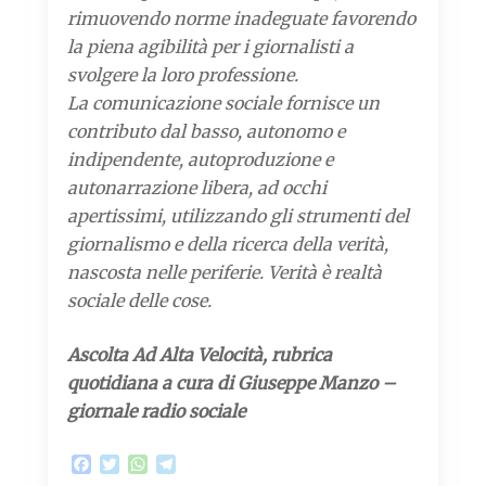
rimuovendo norme inadeguate favorendo
la piena agibilità per i giornalisti a
svolgere la loro professione.
La comunicazione sociale fornisce un
contributo dal basso, autonomo e
indipendente, autoproduzione e
autonarrazione libera, ad occhi
apertissimi, utilizzando gli strumenti del
giornalismo e della ricerca della verità,
nascosta nelle periferie. Verità è realtà
sociale delle cose.
Ascolta Ad Alta Velocità, rubrica
quotidiana a cura di Giuseppe Manzo –
giornale radio sociale
F
T
W
T
a
w
h
e