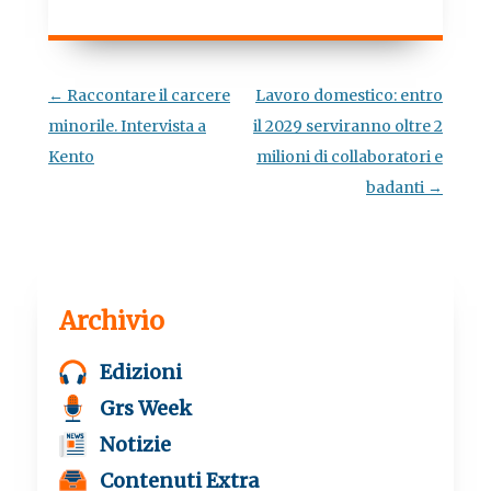
c
i
a
l
e
t
t
e
b
t
s
g
o
e
A
r
o
r
p
a
Navigazione
←
Raccontare il carcere
Lavoro domestico: entro
k
p
m
articolo
minorile. Intervista a
il 2029 serviranno oltre 2
Kento
milioni di collaboratori e
badanti
→
Archivio
Edizioni
Grs Week
Notizie
Contenuti Extra