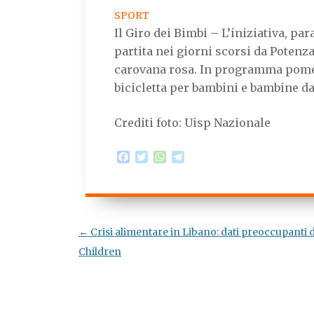
SPORT
Il Giro dei Bimbi – L’iniziativa, par
partita nei giorni scorsi da Potenza
carovana rosa. In programma pomer
bicicletta per bambini e bambine dai
Crediti foto: Uisp Nazionale
F
T
W
T
a
w
h
e
c
i
a
l
e
t
t
e
b
t
s
g
o
e
A
r
o
r
p
a
Navigazione
←
Crisi alimentare in Libano: dati preoccupanti d
k
p
m
articolo
Children