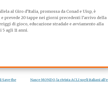
c
i
a
e
t
t
allela al Giro d’Italia, promossa da Conad e Uisp, è
b
t
s
o
e
A
 e prevede 20 tappe nei giorni precedenti l’arrivo della
o
r
p
iggi di gioco, educazione stradale e avviamento alla
k
p
 5 agli 11 anni.
i Save the
Nasce MONDO, la rivista ACLI sugli italiani all’