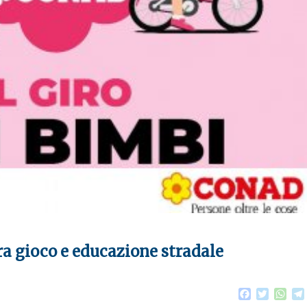
ra gioco e educazione stradale
F
T
W
a
w
h