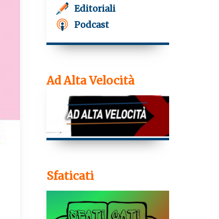
Editoriali
Podcast
Ad Alta Velocità
Sfaticati
T
e