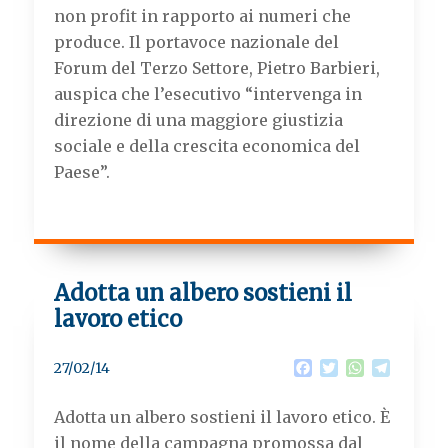
k
p
m
non profit in rapporto ai numeri che
produce. Il portavoce nazionale del
Forum del Terzo Settore, Pietro Barbieri,
auspica che l’esecutivo “intervenga in
direzione di una maggiore giustizia
sociale e della crescita economica del
Paese”.
Adotta un albero sostieni il
lavoro etico
F
T
W
T
27/02/14
a
w
h
e
c
i
a
l
Adotta un albero sostieni il lavoro etico. È
e
t
t
e
b
t
s
g
il nome della campagna promossa dal