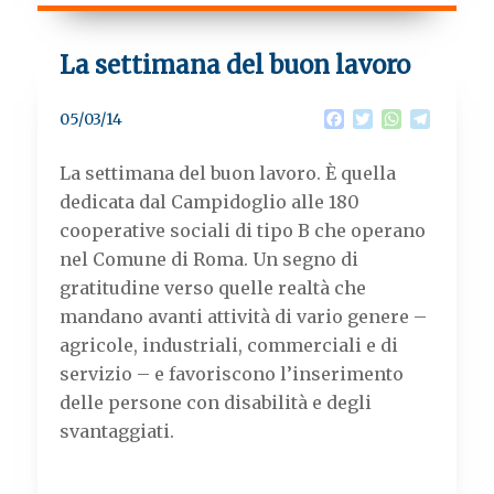
La settimana del buon lavoro
F
T
W
T
05/03/14
a
w
h
e
c
i
a
l
La settimana del buon lavoro. È quella
e
t
t
e
b
t
s
g
dedicata dal Campidoglio alle 180
o
e
A
r
cooperative sociali di tipo B che operano
o
r
p
a
k
p
m
nel Comune di Roma. Un segno di
gratitudine verso quelle realtà che
mandano avanti attività di vario genere –
agricole, industriali, commerciali e di
servizio – e favoriscono l’inserimento
delle persone con disabilità e degli
svantaggiati.