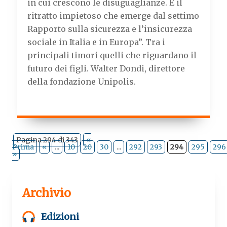
k
p
m
in cui crescono le disuguaglianze. È il
ritratto impietoso che emerge dal settimo
Rapporto sulla sicurezza e l’insicurezza
sociale in Italia e in Europa”. Tra i
principali timori quelli che riguardano il
futuro dei figli. Walter Dondi, direttore
della fondazione Unipolis.
Pagina 294 di 343
«
Prima
«
...
10
20
30
...
292
293
294
295
296
»
Archivio
Edizioni