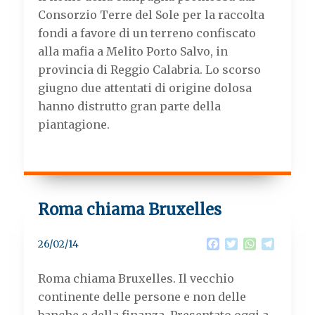
o
e
A
r
Consorzio Terre del Sole per la raccolta
o
r
p
a
k
p
m
fondi a favore di un terreno confiscato
alla mafia a Melito Porto Salvo, in
provincia di Reggio Calabria. Lo scorso
giugno due attentati di origine dolosa
hanno distrutto gran parte della
piantagione.
Roma chiama Bruxelles
F
T
W
T
26/02/14
a
w
h
e
c
i
a
l
Roma chiama Bruxelles.
Il vecchio
e
t
t
e
b
t
s
g
continente delle persone e non delle
o
e
A
r