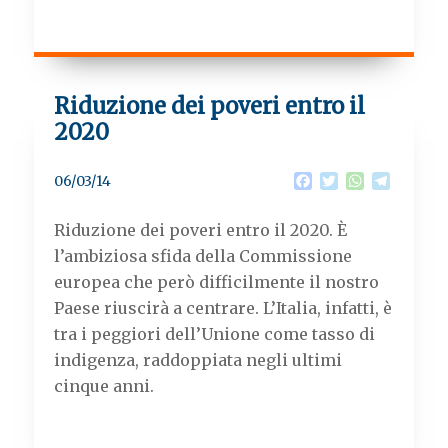
Riduzione dei poveri entro il
2020
F
T
W
T
06/03/14
a
w
h
e
c
i
a
l
Riduzione dei poveri entro il 2020. È
e
t
t
e
b
t
s
g
l’ambiziosa sfida della Commissione
o
e
A
r
europea che però difficilmente il nostro
o
r
p
a
k
p
m
Paese riuscirà a centrare. L’Italia, infatti, è
tra i peggiori dell’Unione come tasso di
indigenza, raddoppiata negli ultimi
cinque anni.