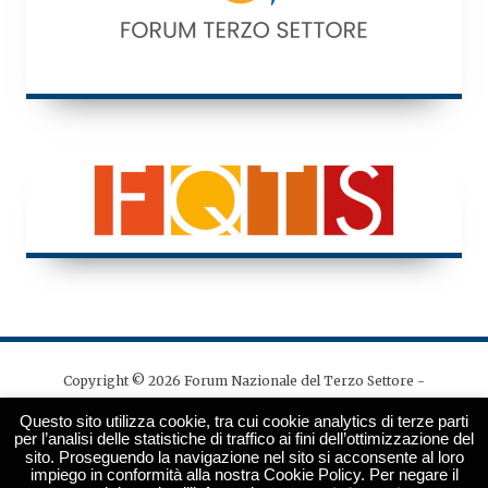
Copyright © 2026 Forum Nazionale del Terzo Settore -
Tutti i diritti riservati - Codice fiscale: 97141530580
Questo sito utilizza cookie, tra cui cookie analytics di terze parti
Direttore responsabile: Ivano Maiorella | Editore: Forum
per l’analisi delle statistiche di traffico ai fini dell’ottimizzazione del
sito. Proseguendo la navigazione nel sito si acconsente al loro
Nazionale del Terzo Settore, via degli Scialoja 3 - 00196
impiego in conformità alla nostra Cookie Policy. Per negare il
Roma