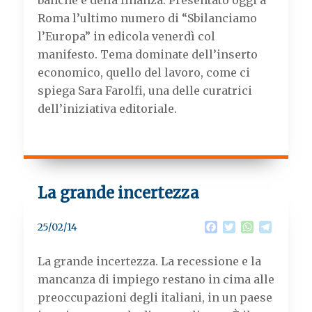
banche e della finanza. Presentato oggi a
o
r
p
a
k
p
m
Roma l’ultimo numero di “Sbilanciamo
l’Europa” in edicola venerdì col
manifesto. Tema dominate dell’inserto
economico, quello del lavoro, come ci
spiega Sara Farolfi, una delle curatrici
dell’iniziativa editoriale.
La grande incertezza
F
T
W
T
25/02/14
a
w
h
e
c
i
a
l
La grande incertezza. La recessione e la
e
t
t
e
b
t
s
g
mancanza di impiego restano in cima alle
o
e
A
r
preoccupazioni degli italiani, in un paese
o
r
p
a