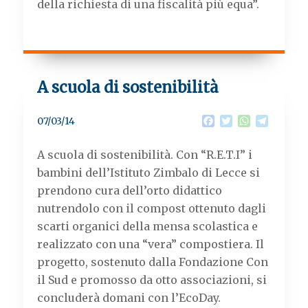
della richiesta di una fiscalità più equa”.
A scuola di sostenibilità
F
T
W
T
07/03/14
a
w
h
e
c
i
a
l
A scuola di sostenibilità. Con “R.E.T.I” i
e
t
t
e
b
t
s
g
bambini dell’Istituto Zimbalo di Lecce si
o
e
A
r
prendono cura dell’orto didattico
o
r
p
a
k
p
m
nutrendolo con il compost ottenuto dagli
scarti organici della mensa scolastica e
realizzato con una “vera” compostiera. Il
progetto, sostenuto dalla Fondazione Con
il Sud e promosso da otto associazioni, si
concluderà domani con l’EcoDay.