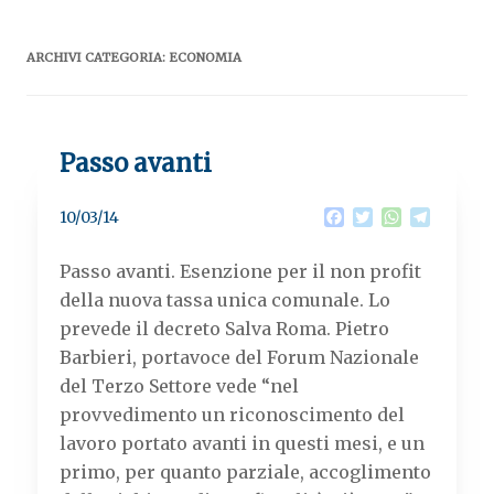
ARCHIVI CATEGORIA:
ECONOMIA
Passo avanti
F
T
W
T
10/03/14
a
w
h
e
c
i
a
l
Passo avanti. Esenzione per il non profit
e
t
t
e
b
t
s
g
della nuova tassa unica comunale. Lo
o
e
A
r
prevede il decreto Salva Roma. Pietro
o
r
p
a
k
p
m
Barbieri, portavoce del Forum Nazionale
del Terzo Settore vede “nel
provvedimento un riconoscimento del
lavoro portato avanti in questi mesi, e un
primo, per quanto parziale, accoglimento