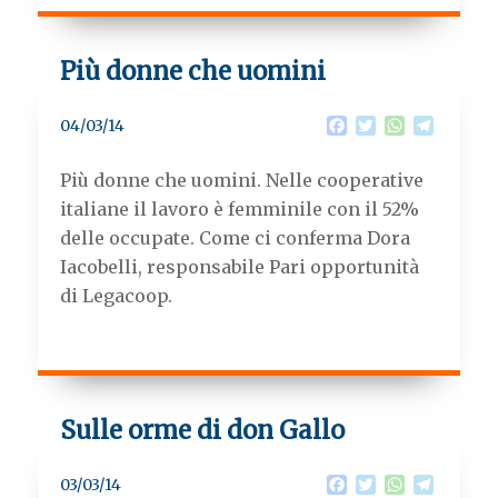
Più donne che uomini
F
T
W
T
04/03/14
a
w
h
e
c
i
a
l
Più donne che uomini. Nelle cooperative
e
t
t
e
b
t
s
g
italiane il lavoro è femminile con il 52%
o
e
A
r
delle occupate. Come ci conferma Dora
o
r
p
a
k
p
m
Iacobelli, responsabile Pari opportunità
di Legacoop.
Sulle orme di don Gallo
F
T
W
T
03/03/14