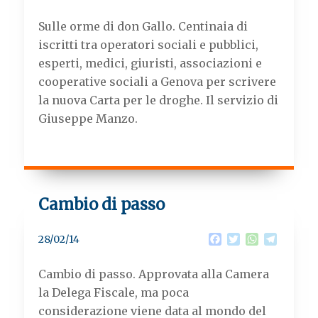
a
w
h
e
c
i
a
l
Sulle orme di don Gallo.
Centinaia di
e
t
t
e
b
t
s
g
iscritti tra operatori sociali e pubblici,
o
e
A
r
esperti, medici, giuristi, associazioni e
o
r
p
a
k
p
m
cooperative sociali a Genova per scrivere
la nuova Carta per le droghe. Il servizio di
Giuseppe Manzo.
Cambio di passo
F
T
W
T
28/02/14
a
w
h
e
c
i
a
l
Cambio di passo. Approvata alla Camera
e
t
t
e
b
t
s
g
la Delega Fiscale, ma poca
o
e
A
r
considerazione viene data al mondo del
o
r
p
a