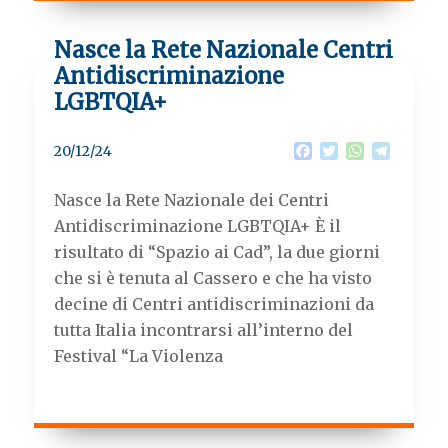
Nasce la Rete Nazionale Centri
Antidiscriminazione
LGBTQIA+
F
T
W
T
20/12/24
a
w
h
e
c
i
a
l
Nasce la Rete Nazionale dei Centri
e
t
t
e
b
t
s
g
Antidiscriminazione LGBTQIA+ È il
o
e
A
r
risultato di “Spazio ai Cad”, la due giorni
o
r
p
a
k
p
m
che si è tenuta al Cassero e che ha visto
decine di Centri antidiscriminazioni da
tutta Italia incontrarsi all’interno del
Festival “La Violenza