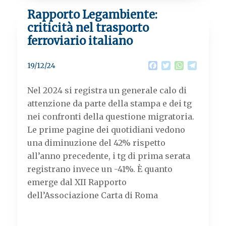
Rapporto Legambiente:
criticità nel trasporto
ferroviario italiano
F
T
W
T
19/12/24
a
w
h
e
c
i
a
l
Nel 2024 si registra un generale calo di
e
t
t
e
b
t
s
g
attenzione da parte della stampa e dei tg
o
e
A
r
nei confronti della questione migratoria.
o
r
p
a
k
p
m
Le prime pagine dei quotidiani vedono
una diminuzione del 42% rispetto
all’anno precedente, i tg di prima serata
registrano invece un -41%. È quanto
emerge dal XII Rapporto
dell’Associazione Carta di Roma