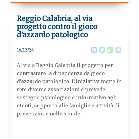
Reggio Calabria, al via
progetto contro il gioco
d’azzardo patologico
F
T
W
T
16/12/24
a
w
h
e
c
i
a
l
Al via a Reggio Calabria il progetto per
e
t
t
e
b
t
s
g
contrastare la dipendenza da gioco
o
e
A
r
d’azzardo patologico. L’iniziativa mette in
o
r
p
a
k
p
m
rete diverse associazioni e prevede
sostegno psicologico e informativo agli
utenti, supporto alle famiglie e attività di
prevenzione nelle scuole.