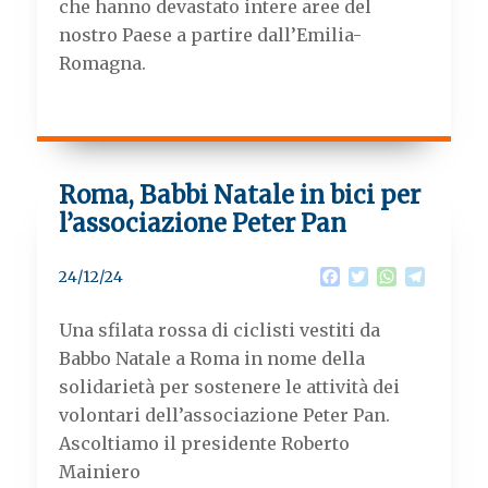
che hanno devastato intere aree del
nostro Paese a partire dall’Emilia-
Romagna.
Roma, Babbi Natale in bici per
l’associazione Peter Pan
F
T
W
T
24/12/24
a
w
h
e
c
i
a
l
Una sfilata rossa di ciclisti vestiti da
e
t
t
e
b
t
s
g
Babbo Natale a Roma in nome della
o
e
A
r
solidarietà per sostenere le attività dei
o
r
p
a
k
p
m
volontari dell’associazione Peter Pan.
Ascoltiamo il presidente Roberto
Mainiero