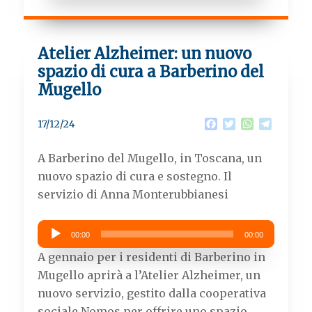
Atelier Alzheimer: un nuovo
spazio di cura a Barberino del
Mugello
F
T
W
T
17/12/24
a
w
h
e
c
i
a
l
A Barberino del Mugello, in Toscana, un
e
t
t
e
b
t
s
g
nuovo spazio di cura e sostegno. Il
o
e
A
r
servizio di Anna Monterubbianesi
o
r
p
a
k
p
m
Audio
00:00
00:00
Player
A gennaio per i residenti di Barberino in
Mugello aprirà a l’Atelier Alzheimer, un
nuovo servizio, gestito dalla cooperativa
sociale Nomos per offrire uno spazio