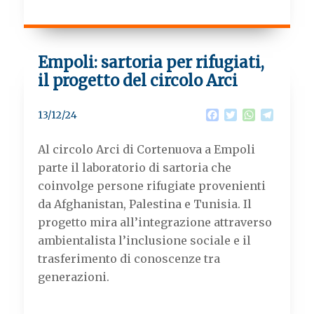
Empoli: sartoria per rifugiati,
il progetto del circolo Arci
F
T
W
T
13/12/24
a
w
h
e
c
i
a
l
Al circolo Arci di Cortenuova a Empoli
e
t
t
e
b
t
s
g
parte il laboratorio di sartoria che
o
e
A
r
coinvolge persone rifugiate provenienti
o
r
p
a
k
p
m
da Afghanistan, Palestina e Tunisia. Il
progetto mira all’integrazione attraverso
ambientalista l’inclusione sociale e il
trasferimento di conoscenze tra
generazioni.