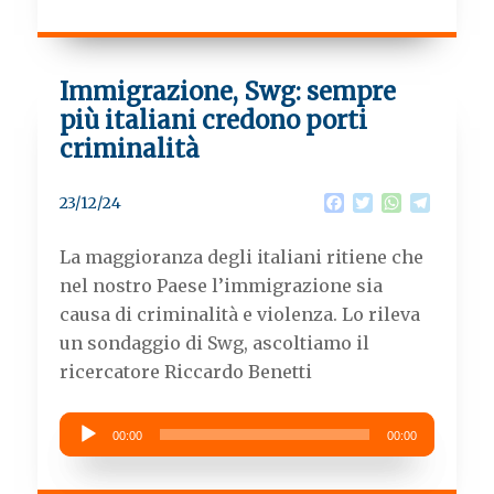
Immigrazione, Swg: sempre
più italiani credono porti
criminalità
F
T
W
T
23/12/24
a
w
h
e
c
i
a
l
La maggioranza degli italiani ritiene che
e
t
t
e
b
t
s
g
nel nostro Paese l’immigrazione sia
o
e
A
r
causa di criminalità e violenza. Lo rileva
o
r
p
a
k
p
m
un sondaggio di Swg, ascoltiamo il
ricercatore Riccardo Benetti
Audio
00:00
00:00
Player