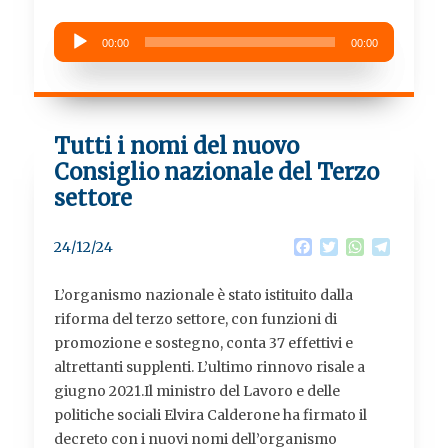
Audio
00:00
00:00
Player
Tutti i nomi del nuovo
Consiglio nazionale del Terzo
settore
F
T
W
T
24/12/24
a
w
h
e
c
i
a
l
L’organismo nazionale è stato istituito dalla
e
t
t
e
b
t
s
g
riforma del terzo settore, con funzioni di
o
e
A
r
promozione e sostegno, conta 37 effettivi e
o
r
p
a
altrettanti supplenti. L’ultimo rinnovo risale a
k
p
m
giugno 2021.Il ministro del Lavoro e delle
politiche sociali Elvira Calderone ha firmato il
decreto con i nuovi nomi dell’organismo