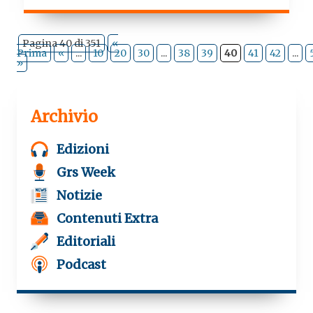
Pagina 40 di 351
«
Prima
«
...
10
20
30
...
38
39
40
41
42
...
»
Archivio
Edizioni
Grs Week
Notizie
Contenuti Extra
Editoriali
Podcast