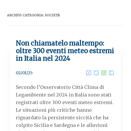
ARCHIVI CATEGORIA:
SOCIETÀ
Non chiamatelo maltempo:
oltre 300 eventi meteo estremi
in Italia nel 2024
F
T
W
T
02/01/25
a
w
h
e
c
i
a
l
Secondo l’Osservatorio Città Clima di
e
t
t
e
b
t
s
g
Legambiente nel 2024 in Italia sono stati
o
e
A
r
registrati oltre 300 eventi meteo estremi.
o
r
p
a
k
p
m
Le situazioni più critiche hanno
riguardato la persistente siccità che ha
colpito Sicilia e Sardegna e le alluvioni