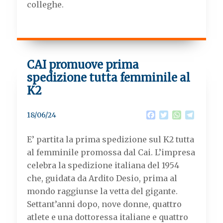
colleghe.
CAI promuove prima
spedizione tutta femminile al
K2
F
T
W
T
18/06/24
a
w
h
e
c
i
a
l
E’ partita la prima spedizione sul K2 tutta
e
t
t
e
b
t
s
g
al femminile promossa dal Cai. L’impresa
o
e
A
r
celebra la spedizione italiana del 1954
o
r
p
a
k
p
m
che, guidata da Ardito Desio, prima al
mondo raggiunse la vetta del gigante.
Settant’anni dopo, nove donne, quattro
atlete e una dottoressa italiane e quattro