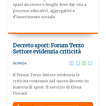
spazi da vivere e luoghi dove dar vita a
processi educativi, aggregativi e
d’inserimento sociale.
Decreto sport: Forum Terzo
Settore evidenzia criticità
F
T
W
T
14/06/24
a
w
h
e
c
i
a
l
Il Forum Terzo Settore evidenzia le
e
t
t
e
b
t
s
g
criticità contenute nel nuovo decreto in
o
e
A
r
materia di sport. Il servizio di Elena
o
r
p
a
k
p
m
Fiorani
Audio