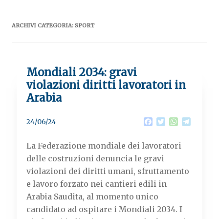
ARCHIVI CATEGORIA:
SPORT
Mondiali 2034: gravi
violazioni diritti lavoratori in
Arabia
F
T
W
T
24/06/24
a
w
h
e
c
i
a
l
La Federazione mondiale dei lavoratori
e
t
t
e
b
t
s
g
delle costruzioni denuncia le gravi
o
e
A
r
violazioni dei diritti umani, sfruttamento
o
r
p
a
k
p
m
e lavoro forzato nei cantieri edili in
Arabia Saudita, al momento unico
candidato ad ospitare i Mondiali 2034. I