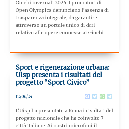
k
p
m
Giochi invernali 2026. I promotori di
Open Olympics denunciano l’assenza di
trasparenza integrale, da garantire
attraverso un portale unico di dati
relativo alle opere connesse ai Giochi.
Sport e rigenerazione urbana:
Uisp presenta i risultati del
progetto “Sport Civico”
F
T
W
T
12/06/24
a
w
h
e
c
i
a
l
L’Uisp ha presentato a Roma i risultati del
e
t
t
e
b
t
s
g
progetto nazionale che ha coinvolto 7
o
e
A
r
città italiane. Ai nostri microfoni il
o
r
p
a