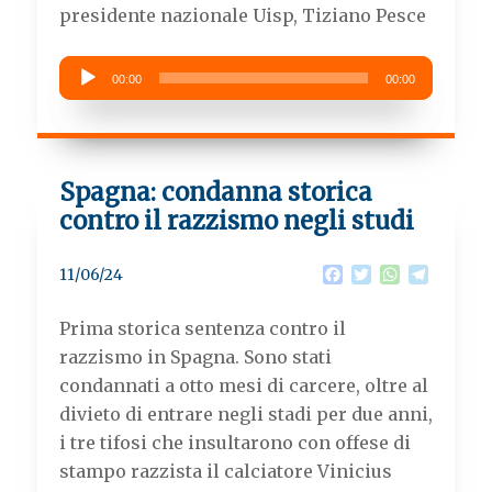
k
p
m
presidente nazionale Uisp, Tiziano Pesce
Audio
00:00
00:00
Player
Spagna: condanna storica
contro il razzismo negli studi
F
T
W
T
11/06/24
a
w
h
e
c
i
a
l
Prima storica sentenza contro il
e
t
t
e
b
t
s
g
razzismo in Spagna. Sono stati
o
e
A
r
condannati a otto mesi di carcere, oltre al
o
r
p
a
k
p
m
divieto di entrare negli stadi per due anni,
i tre tifosi che insultarono con offese di
stampo razzista il calciatore Vinicius