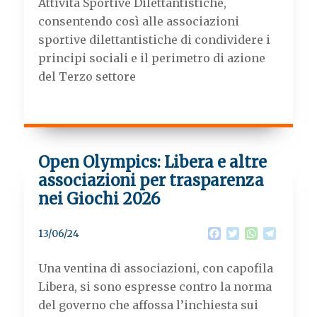
Attività Sportive Dilettantistiche,
consentendo così alle associazioni
sportive dilettantistiche di condividere i
principi sociali e il perimetro di azione
del Terzo settore
Open Olympics: Libera e altre
associazioni per trasparenza
nei Giochi 2026
F
T
W
T
13/06/24
a
w
h
e
c
i
a
l
Una ventina di associazioni, con capofila
e
t
t
e
b
t
s
g
Libera, si sono espresse contro la norma
o
e
A
r
del governo che affossa l’inchiesta sui
o
r
p
a