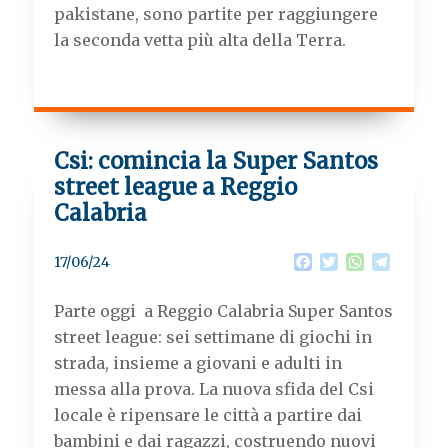
pakistane, sono partite per raggiungere
la seconda vetta più alta della Terra.
Csi: comincia la Super Santos
street league a Reggio
Calabria
F
T
W
T
17/06/24
a
w
h
e
c
i
a
l
Parte oggi a Reggio Calabria Super Santos
e
t
t
e
b
t
s
g
street league: sei settimane di giochi in
o
e
A
r
strada, insieme a giovani e adulti in
o
r
p
a
k
p
m
messa alla prova. La nuova sfida del Csi
locale è ripensare le città a partire dai
bambini e dai ragazzi, costruendo nuovi