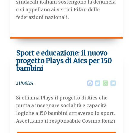
sindacati italiani sostengono la denuncia
e si appellano ai vertici Fifa e delle
federazioni nazionali.
Sport e educazione: il nuovo
progetto Plays di Aics per 150
bambini
F
T
W
T
21/06/24
a
w
h
e
c
i
a
l
Si chiama Plays il progetto di Aics che
e
t
t
e
b
t
s
g
punta a insegnare socialità e capacità
o
e
A
r
logiche a 150 bambini attraverso lo sport.
o
r
p
a
k
p
m
Ascoltiamo il responsabile Cosimo Renzi