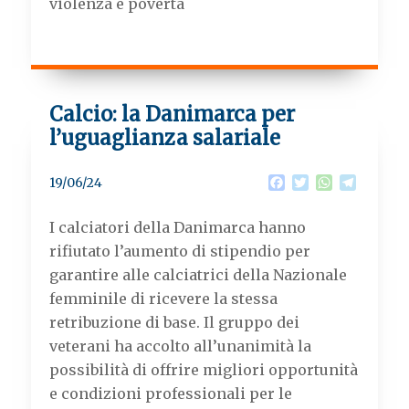
violenza e povertà
Calcio: la Danimarca per
l’uguaglianza salariale
F
T
W
T
19/06/24
a
w
h
e
c
i
a
l
I calciatori della Danimarca hanno
e
t
t
e
b
t
s
g
rifiutato l’aumento di stipendio per
o
e
A
r
garantire alle calciatrici della Nazionale
o
r
p
a
k
p
m
femminile di ricevere la stessa
retribuzione di base. Il gruppo dei
veterani ha accolto all’unanimità la
possibilità di offrire migliori opportunità
e condizioni professionali per le