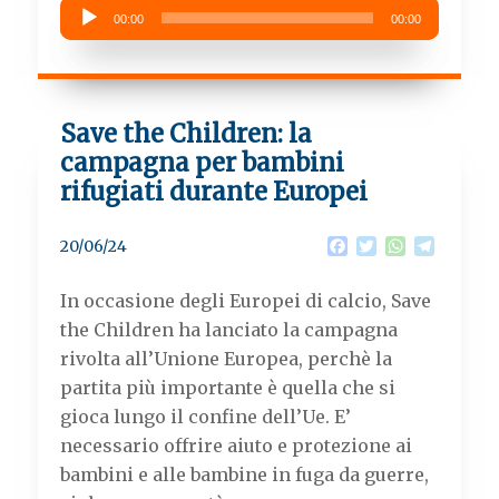
Audio
00:00
00:00
Player
Save the Children: la
campagna per bambini
rifugiati durante Europei
F
T
W
T
20/06/24
a
w
h
e
c
i
a
l
In occasione degli Europei di calcio, Save
e
t
t
e
b
t
s
g
the Children ha lanciato la campagna
o
e
A
r
rivolta all’Unione Europea, perchè la
o
r
p
a
k
p
m
partita più importante è quella che si
gioca lungo il confine dell’Ue. E’
necessario offrire aiuto e protezione ai
bambini e alle bambine in fuga da guerre,