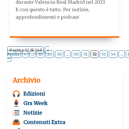
durante Valencia-Real Madrid nel 2023
E con questo è tutto. Per notizie,
approfondimenti e podcast
Pagina 52 di 348
«
Prima
«
...
10
20
30
...
50
51
52
53
54
...
»
Archivio
Edizioni
Grs Week
Notizie
Contenuti Extra