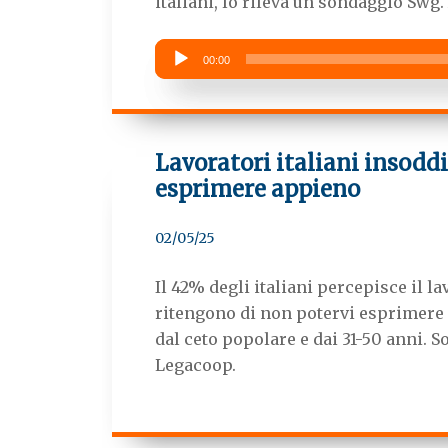
italiani, lo rileva un sondaggio Swg.
Audio
00:00
Player
Lavoratori italiani insoddi
esprimere appieno
02/05/25
Il 42% degli italiani percepisce il l
ritengono di non potervi esprimere l
dal ceto popolare e dai 31-50 anni. So
Legacoop.