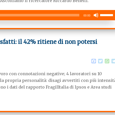
 Ascoltiamo il ricercatore Riccardo Benetti.
o
e
A
o
r
p
Usa
k
p
00:00
i
tasti
freccia
su/giù
sfatti: il 42% ritiene di non potersi
per
aumenta
o
F
T
W
diminuire
a
w
h
il
c
i
a
avoro con connotazioni negative; 4 lavoratori su 10
e
t
t
volume.
b
t
s
a propria personalità: disagi avvertiti con più intensit
o
e
A
no i dati del rapporto FragilItalia di Ipsos e Area studi
o
r
p
k
p