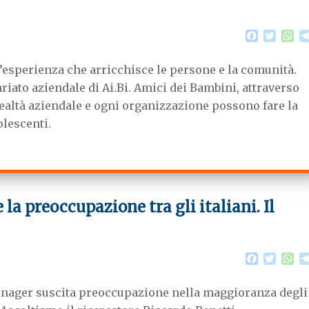
F
T
W
a
w
h
c
i
a
’esperienza che arricchisce le persone e la comunità.
e
t
t
b
t
s
riato aziendale di Ai.Bi. Amici dei Bambini, attraverso
o
e
A
 realtà aziendale e ogni organizzazione possono fare la
o
r
p
k
p
olescenti.
 la preoccupazione tra gli italiani. Il
F
T
W
a
w
h
c
i
a
teenager suscita preoccupazione nella maggioranza degli
e
t
t
b
t
s