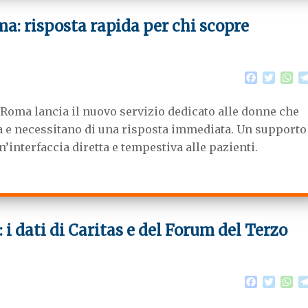
a: risposta rapida per chi scopre
F
T
W
a
w
h
c
i
a
 Roma lancia il nuovo servizio dedicato alle donne che
e
t
t
b
t
s
 e necessitano di una risposta immediata. Un supporto
o
e
A
’interfaccia diretta e tempestiva alle pazienti.
o
r
p
k
p
 i dati di Caritas e del Forum del Terzo
F
T
W
a
w
h
c
i
a