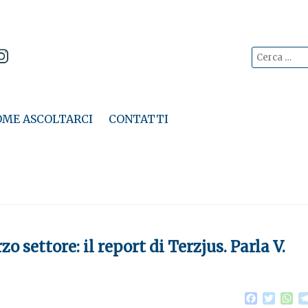
Cerca:
Vai
al
OME ASCOLTARCI
CONTATTI
contenuto
o settore: il report di Terzjus. Parla V.
F
T
W