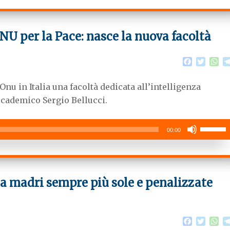
ONU per la Pace: nasce la nuova facoltà
F
T
W
a
w
h
c
i
a
’Onu in Italia una facoltà dedicata all’intelligenza
e
t
t
b
t
s
accademico Sergio Bellucci.
o
e
A
o
r
p
Usa
k
p
00:00
i
tasti
freccia
su/giù
lia madri sempre più sole e penalizzate
per
aumenta
o
F
T
W
diminuire