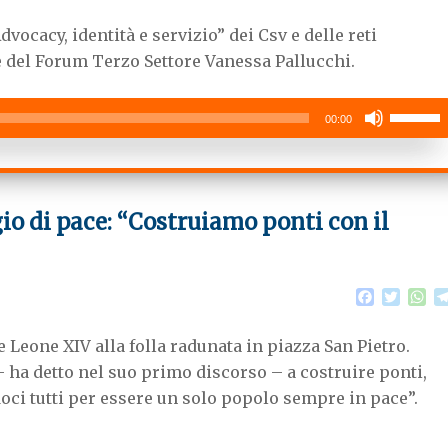
a
w
h
c
i
a
vocacy, identità e servizio” dei Csv e delle reti
e
t
t
b
t
s
e del Forum Terzo Settore Vanessa Pallucchi.
o
e
A
o
r
p
Usa
k
p
00:00
i
tasti
freccia
su/giù
io di pace: “Costruiamo ponti con il
per
aumenta
o
F
T
W
diminuire
a
w
h
il
c
i
a
 Leone XIV alla folla radunata in piazza San Pietro.
e
t
t
volume.
b
t
s
i – ha detto nel suo primo discorso – a costruire ponti,
o
e
A
doci tutti per essere un solo popolo sempre in pace”.
o
r
p
k
p