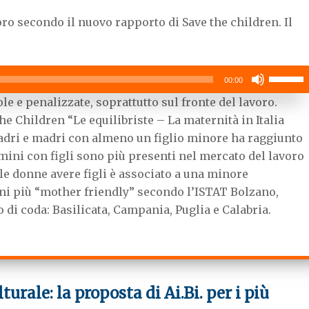
a
w
h
il
c
i
a
oro secondo il nuovo rapporto di Save the children. Il
e
t
t
volume.
b
t
s
o
e
A
o
r
p
Usa
k
p
00:00
i
le e penalizzate, soprattutto sul fronte del lavoro.
tasti
e Children “Le equilibriste – La maternità in Italia
freccia
padri e madri con almeno un figlio minore ha raggiunto
su/giù
omini con figli sono più presenti nel mercato del lavoro
per
 le donne avere figli è associato a una minore
aumenta
o
oni più “mother friendly” secondo l’ISTAT Bolzano,
diminuire
di coda: Basilicata, Campania, Puglia e Calabria.
il
volume.
urale: la proposta di Ai.Bi. per i più