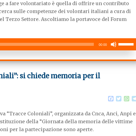
 a fare volontariato è quella di offrire un contributo
e
t
t
b
t
s
icerca sulle competenze dei volontari italiani a cura di
o
e
A
del Terzo Settore. Ascoltiamo la portavoce del Forum
o
r
p
k
p
Usa
00:00
i
tasti
freccia
su/giù
iali”: si chiede memoria per il
per
aumenta
o
F
T
W
diminuire
a
w
h
il
c
i
a
tiva “Tracce Coloniali”, organizzata da Cnca, Anci, Anpi e
e
t
t
volume.
b
t
s
istituzione della “Giornata della memoria delle vittime
o
e
A
ioni per la partecipazione sono aperte.
o
r
p